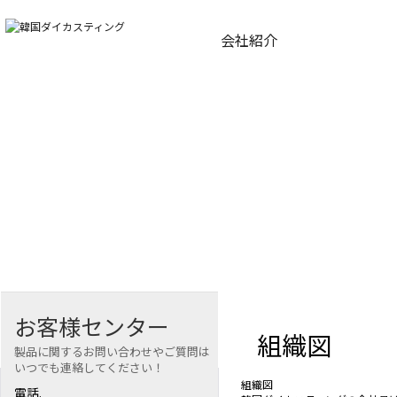
会社紹介
WORLD BEST DIECASTING
世界に進む先進技術力!
韓国ダイカスティングがリードします。
About Us
お客様センター
会社紹介
組織図
製品に関するお問い合わせやご質問は
いつでも連絡してください！
組織図
CEOご挨拶
電話.