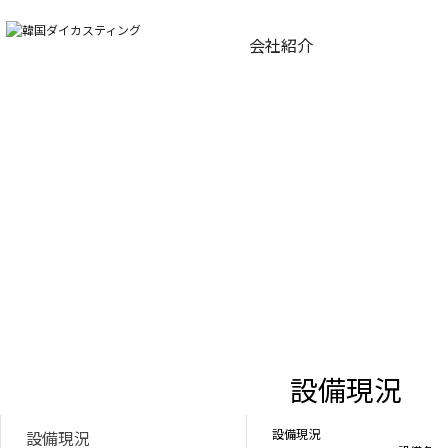
会社紹介
WORLD BEST DIECASTING
世界に進む先進技術力!
韓国ダイカスティングがリードします。
Manufacutre
製造現況
設備現況
設備現況
設備現況