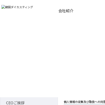
会社紹介
WORLD BEST DIECASTING
世界に進む先進技術力!
韓国ダイカスティングがリードします。
Online Inquiry
ネットでのお問い
合わせ
個人情報の収集及び取扱への同
CEOご挨拶