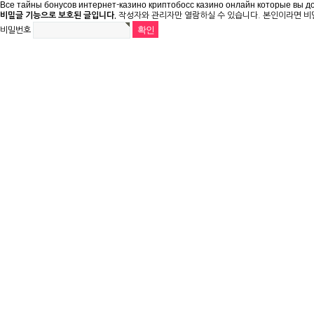
Все тайны бонусов интернет-казино криптобосс казино онлайн которые вы 
비밀글 기능으로 보호된 글입니다.
작성자와 관리자만 열람하실 수 있습니다. 본인이라면 비
비밀번호